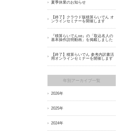
夏季休業のお知らせ
【終了】クラウド版積算らいでん オ
ンラインセミナーを開催します
『積算らいでんxe』の「取込名人の
基本操作説明動画」を掲載しました
【終了】積算らいでん 参考内訳書活
用オンラインセミナーを開催します
年別アーカイブ一覧
2026年
2025年
2024年