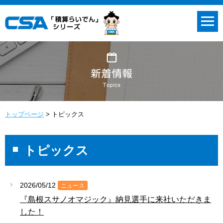
トップページ
トピックス
トピックス
2026/05/12
ニュース
『島根スサノオマジック』納見選手に来社いただきま
した！