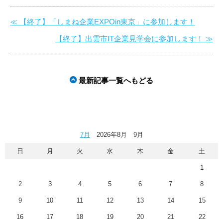
≪ 【終了】「しまね企業EXPOin東京」に参加します！
【終了】出雲市IT企業見学会に参加します！ ≫
最新記事一覧へもどる
7月
2026年8月 9月
日
月
火
水
木
金
土
1
2
3
4
5
6
7
8
9
10
11
12
13
14
15
16
17
18
19
20
21
22